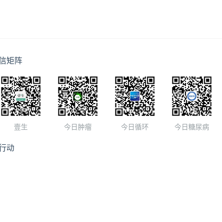
信矩阵
壹生
今日肿瘤
今日循环
今日糖尿病
行动