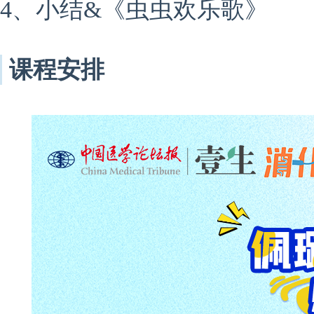
4、小结&《虫虫欢乐歌》
课程安排