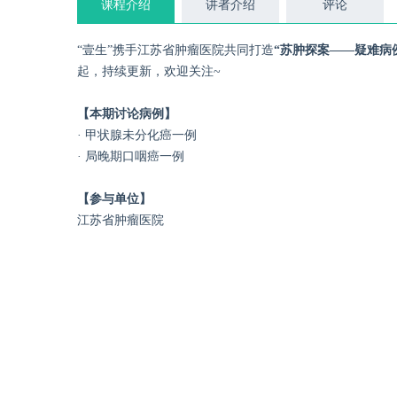
课程介绍
讲者介绍
评论
“壹生”携手江苏省肿瘤医院共同打造
“苏肿探案——疑难病
起，持续更新，欢迎关注~
【本期讨论病例】
· 甲状腺未分化癌一例
· 局晚期口咽癌一例
【参与单位】
江苏省肿瘤医院