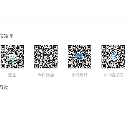
信矩阵
壹生
今日肿瘤
今日循环
今日糖尿病
行动