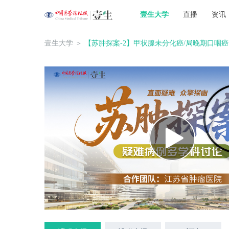
壹生大学
直播
资讯
壹生大学
＞
【苏肿探案-2】甲状腺未分化癌/局晚期口咽