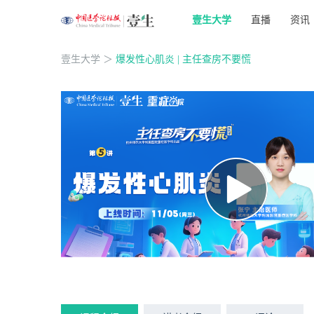
壹生大学
直播
资讯
壹生大学
＞
爆发性心肌炎 | 主任查房不要慌