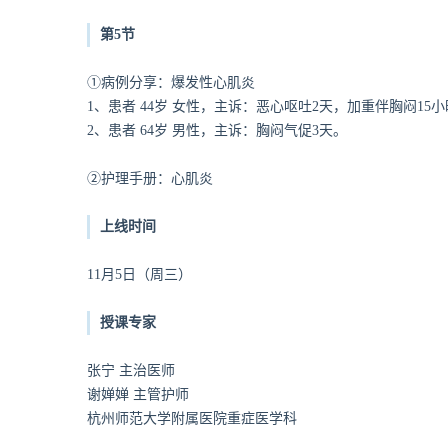
第5节
①病例分享：爆发性心肌炎
1、患者 44岁 女性，
主诉：恶心呕吐2天，加重伴胸闷15小
2、患者 64岁 男性，主诉：胸闷气促3天。
②护理手册：心肌炎
上线时间
11月5日（周三）
授课专家
张宁 主治医师
谢婵婵 主管护师
杭州师范大学附属医院重症医学科