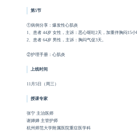
第5节
①病例分享：爆发性心肌炎
1、患者 44岁 女性，
主诉：恶心呕吐2天，加重伴胸闷15小
2、患者 64岁 男性，主诉：胸闷气促3天。
②护理手册：心肌炎
上线时间
11月5日（周三）
授课专家
张宁 主治医师
谢婵婵 主管护师
杭州师范大学附属医院重症医学科