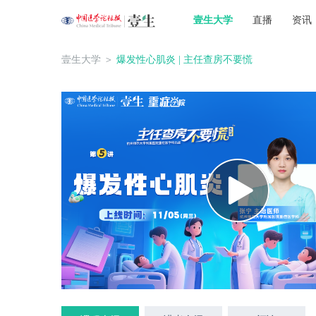
壹生大学
直播
资讯
壹生大学
＞
爆发性心肌炎 | 主任查房不要慌