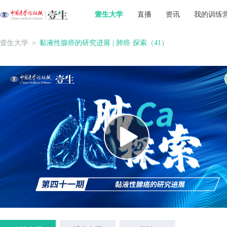
壹生大学
直播
资讯
我的训练
壹生大学
＞
黏液性腺癌的研究进展 | 肺癌·探索（41）