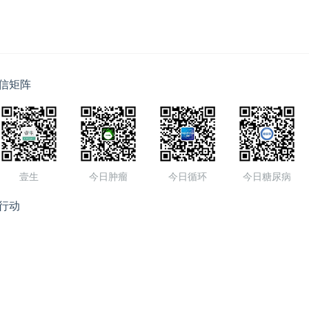
信矩阵
壹生
今日肿瘤
今日循环
今日糖尿病
行动