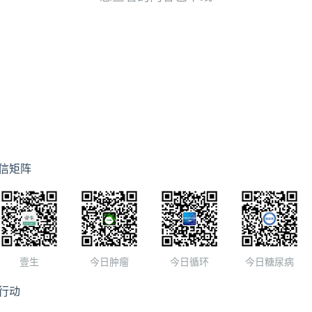
信矩阵
壹生
今日肿瘤
今日循环
今日糖尿病
行动