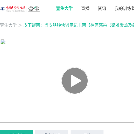
壹生大学
直播
资讯
我的训练
壹生大学
＞
皮下谜团：当皮肤肿块遇见诺卡菌【徐医感染（疑难发热及感