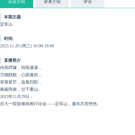
会议介绍
讲者介绍
评论
本期主题
定军山
时间:
2023.11.29 (周三) 16:00-19:00
直播简介
待风呼啸，待雨潇潇，
万物静默，心跳蓬勃，
背着星芒，追着烈阳，
奏破阵曲，过千重山。
2023年11月29日，
吉大一院疑难病例讨论会——定军山，邀你共赏绝色。