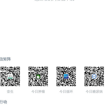
信矩阵
壹生
今日肿瘤
今日循环
今日糖尿病
行动