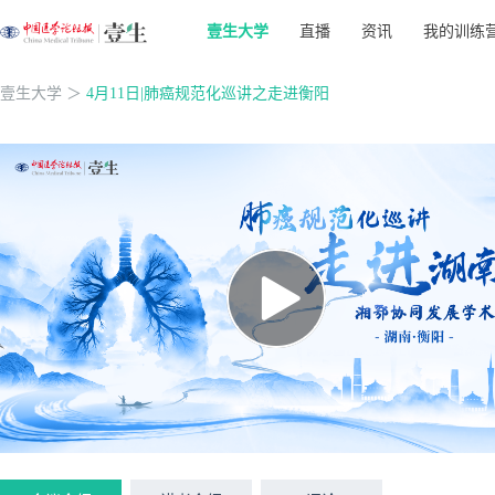
壹生大学
直播
资讯
我的训练
壹生大学
＞
4月11日|肺癌规范化巡讲之走进衡阳