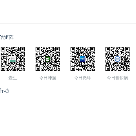
信矩阵
壹生
今日肿瘤
今日循环
今日糖尿病
行动