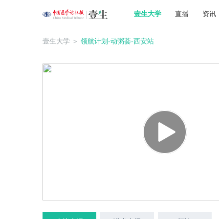
壹生大学
直播
资讯
壹生大学
＞
领航计划-动粥荟-西安站