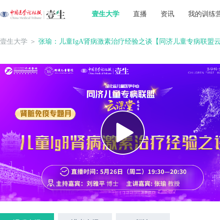
壹生大学
直播
资讯
我的训练
壹生大学
＞
张瑜：儿童IgA肾病激素治疗经验之谈【同济儿童专病联盟