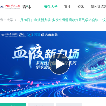
壹生大学
直播
资讯
我的训练
壹生大学
＞
5月28日 | “血液新力场”多发性骨髓瘤诊疗系列学术会议-中