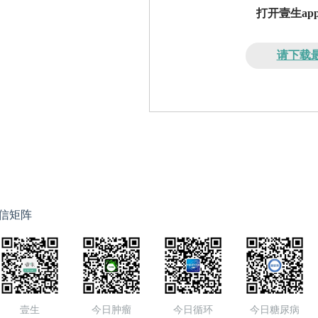
打开壹生a
请下载最
信矩阵
壹生
今日肿瘤
今日循环
今日糖尿病