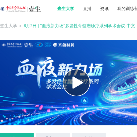
壹生大学
直播
资讯
我的训练
壹生大学
＞
6月2日 | “血液新力场”多发性骨髓瘤诊疗系列学术会议-中文