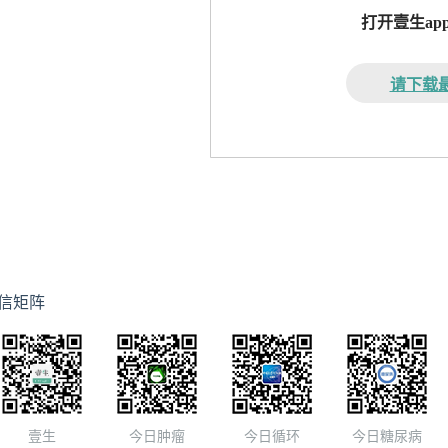
打开壹生a
请下载最
信矩阵
壹生
今日肿瘤
今日循环
今日糖尿病