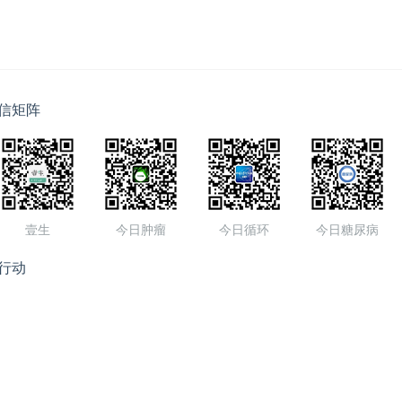
信矩阵
壹生
今日肿瘤
今日循环
今日糖尿病
行动