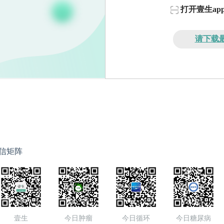
打开壹生a
请下载最
信矩阵
壹生
今日肿瘤
今日循环
今日糖尿病