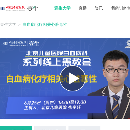
壹生大学
直播
资讯
我的训练
壹生大学
＞
白血病化疗相关心脏毒性