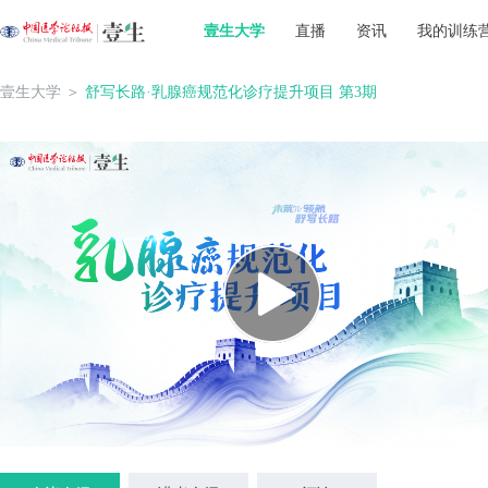
壹生大学
直播
资讯
我的训练
壹生大学
＞
舒写长路·乳腺癌规范化诊疗提升项目 第3期