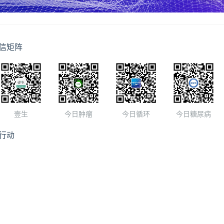
信矩阵
壹生
今日肿瘤
今日循环
今日糖尿病
行动