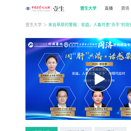
壹生大学
直播
资讯
壹生大学
＞
来自草原的警报：炭疽，人畜共患“杀手”的现代应