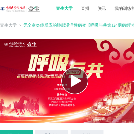
壹生大学
直播
资讯
我的训练
壹生大学
＞
无全身炎症反应的肺部浸润性病变【呼吸与共第124期病例