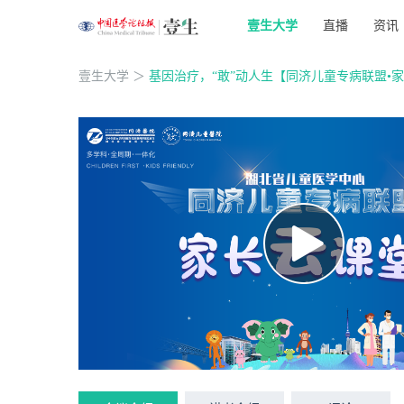
壹生大学
直播
资讯
壹生大学
＞
基因治疗，“敢”动人生【同济儿童专病联盟•