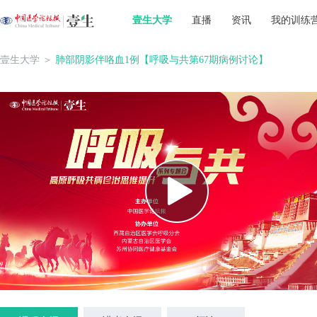
壹生大学
直播
资讯
我的训练
壹生大学
＞
肺部阴影伴咯血1例【呼吸与共第67期病例讨论】