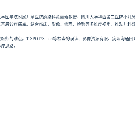
大学医学院附属儿童医院感染科黄丽素教授、四川大学华西第二医院小儿
焦基层诊疗痛点。结合临床、影像、病理、检验等多维度视角，推动儿科
师的难点。T-SPOT/X-pert等检查的误读、影像资源有限、病理沟
诊疗思路。