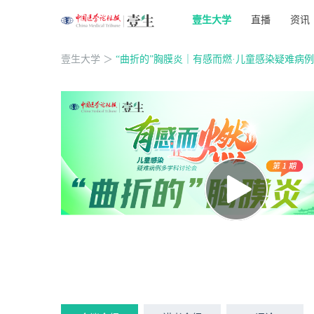
壹生大学
直播
资讯
壹生大学
＞
“曲折的”胸膜炎｜有感而燃·儿童感染疑难病