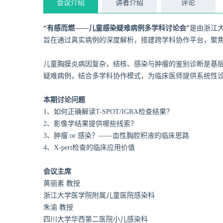
会议介绍
讲者介绍
评论
“有感而燃——儿童感染疑难病例多学科讨论会”
是由浙江
旨在通过真实病例的深度解析，搭建跨学科协作平台，聚
儿童胸膜炎病因复杂，结核、感染与肿瘤的鉴别诊断是基层医
疑难病例，结合多学科协作模式，为临床医师提供系统性
本期讨论问题
1、
如何正确解读T-SPOT/IGRA检查结果？
2、影像学
结果提供哪些线索？
3、
肿瘤 or 感染？——血性胸腔积液的临床思路
4、
X-pert检查的临床应用价值
会议主席
黄丽素 教授
浙江大学医学院附属儿童医院感染科
朱渝 教授
四川大学华西第二医院小儿感染科