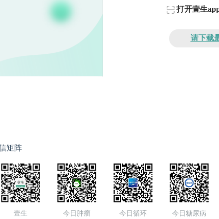
打开壹生a
请下载最
信矩阵
壹生
今日肿瘤
今日循环
今日糖尿病