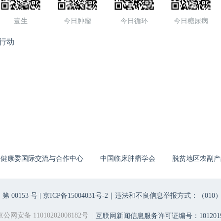
壹生
今日肿瘤
今日循环
今日糖尿病
行动
生健康委国际交流与合作中心
中国临床肿瘤学会
脱贫地区农副产
00153 号 |
京ICP备15004031号-2
｜违法和不良信息举报方式：（010）6403698
京公网安备 11010202008182号
| 互联网新闻信息服务许可证编号：1012019