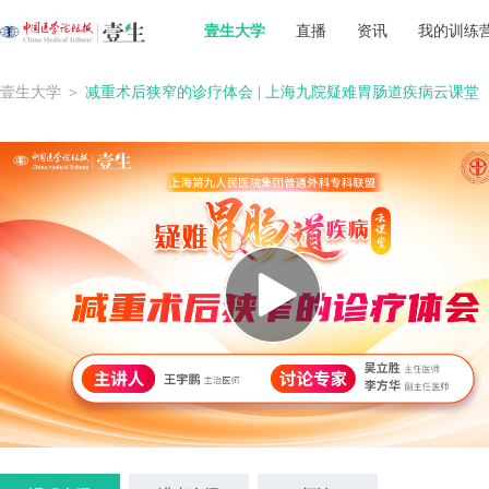
壹生大学
直播
资讯
我的训练
壹生大学
＞
减重术后狭窄的诊疗体会 | 上海九院疑难胃肠道疾病云课堂（