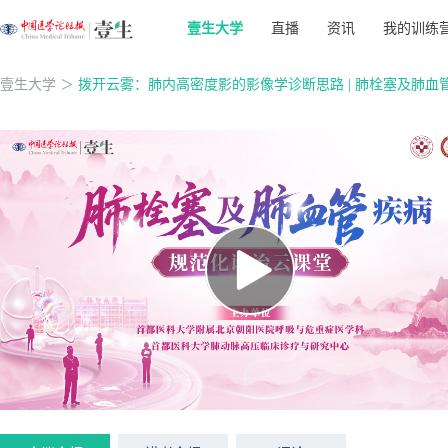
壹生大学
直播
资讯
我的训练
壹生大学
＞
拨开云雾：肺内高密度影的影像学诊断思路 | 肺栓塞及肺血