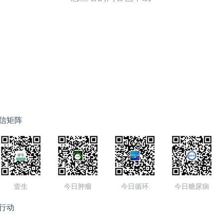
信矩阵
壹生
今日肿瘤
今日循环
今日糖尿病
行动