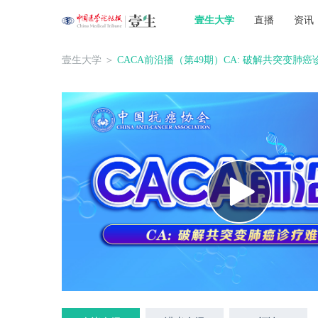
壹生大学
直播
资讯
壹生大学
＞
CACA前沿播（第49期）CA: 破解共突变肺