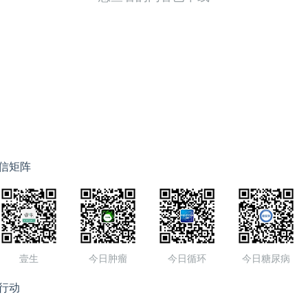
信矩阵
壹生
今日肿瘤
今日循环
今日糖尿病
行动