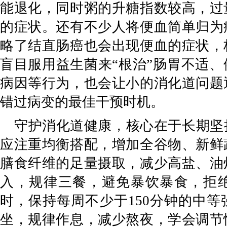
能退化，同时粥的升糖指数较高，过
的症状。还有不少人将便血简单归为
略了结直肠癌也会出现便血的症状，
盲目服用益生菌来
“根治”肠胃不适
病因等行为，也会让小的消化道问题
错过病变的最佳干预时机。
守护消化道健康，核心在于长期坚
应注重均衡搭配，增加全谷物、新鲜
膳食纤维的足量摄取，减少高盐、油
入，规律三餐，避免暴饮暴食，拒
时，保持每周不少于
150
分钟的中等
坐，规律作息，减少熬夜，学会调节