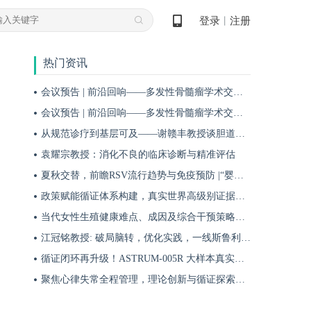
登录
注册
丨
热门资讯
会议预告 | 前沿回响——多发性骨髓瘤学术交流会第十八期即将启幕！
会议预告 | 前沿回响——多发性骨髓瘤学术交流会第十九期即将启幕！
从规范诊疗到基层可及——谢赣丰教授谈胆道肿瘤防治的本土化实践之路
袁耀宗教授：消化不良的临床诊断与精准评估
夏秋交替，前瞻RSV流行趋势与免疫预防 |“婴儿RSV预防圆桌派”专题访谈
政策赋能循证体系构建，真实世界高级别证据夯实斯鲁利单抗一线治疗广泛期小细胞肺癌临床地位
当代女性生殖健康难点、成因及综合干预策略——魏晗
江冠铭教授: 破局脑转，优化实践，一线斯鲁利单抗联合化疗为小细胞肺癌脑转移患者带来颅内与全身双重获益
循证闭环再升级！ASTRUM-005R 大样本真实世界研究，解锁斯鲁利单抗 ES-SCLC 全程管理新方案
聚焦心律失常全程管理，理论创新与循证探索共筑诊疗新格局