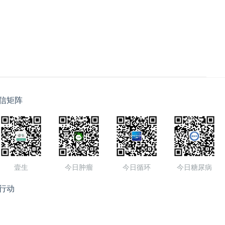
信矩阵
壹生
今日肿瘤
今日循环
今日糖尿病
行动