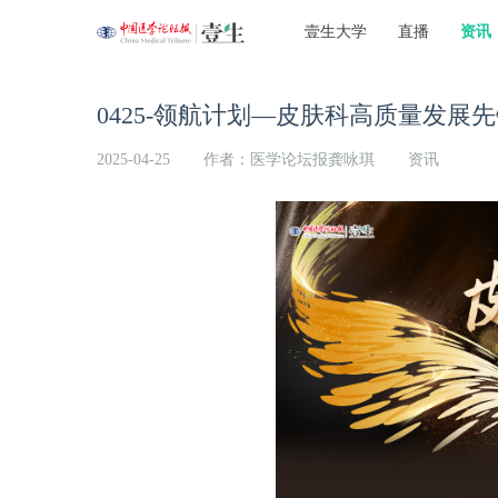
壹生大学
直播
资讯
0425-领航计划—皮肤科高质量发
2025-04-25
作者：医学论坛报龚咏琪
资讯