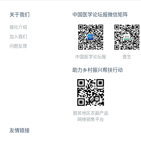
相关死亡。
【用法用量】
关于我们
中国医学论坛报微信矩阵
口服，应用水整粒吞服，餐时或餐
报社介绍
肠道症状，建议随餐服用本品和/
加入我们
问题反馈
泮托拉唑
。请勿打开胶囊。
中国医学论坛报
壹生
预防存在一个或多个危险因素的成
（NVAF）的卒中和SEE（SPAF）
助力乡村振兴帮扶行动
成人的推荐剂量为每日口服300mg，
囊，每日两次。应维持长期的治疗
治疗急性深静脉血栓形成（DVT）
防相关死亡：
脱贫地区农副产品
网络销售平台
成人的推荐剂量为每日口服300 mg，
友情链接
囊，每日两次。应在接受至少5天