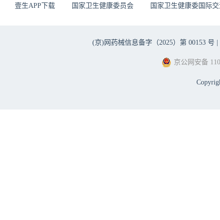
壹生APP下载
国家卫生健康委员会
国家卫生健康委国际交
预防复发性深静脉血栓形成（DVT
相关死亡：
成人的推荐剂量为每日口服300 mg，
(京)网药械信息备字（2025）第 00153 号 |
囊，每日两次。
京公网安备 1101
治疗急性深静脉血栓形成（DVT）
Copyri
相关死亡、预防复发性深静脉血栓形
（PE）以及相关死亡：治疗持续
与出血风险后根据个体情况确定。
如最近手术、创伤、制动）应进行
基于永久性风险因素或特发性DVT
SPAF，DVT/PE患者的剂量调整：
对于下列患者，本品的推荐剂量为每日
一粒110 mg的胶囊，每日两次：