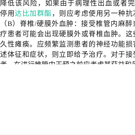
降低该风险，如果由于病理性出血或者
停用
达比加群酯
，则应考虑使用另一种抗
（B）脊椎/硬膜外血肿：接受椎管内麻醉
疗患者可能会出现硬膜外或脊椎血肿。这
久性瘫痪。应频繁监测患者的神经功能损
述体征和症状，则立即给予治疗。对于接
者，在进行椎管内干预之前应考虑其获益和
【药品名称】
通用名称：
达比加群酯
胶囊
商品名称：泰毕全®/Pradaxa®
【规格】
（1）110 mg （以
达比加群酯
计）和
群酯
计）