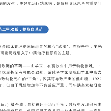
尿病的发生，更好地治疗糖尿病，是值得临床思考的重要问
药二甲双胍，提取自草药
物是临床管理糖尿病患者的核心“武器”。在报告中，
宁光
的研发历程引入了中药治疗糖尿病的主题。
种欧洲的草药——山羊豆，在畜牧业中用于动物催乳。19
畜吃后甚至有可能会致死。后续科学家发现山羊豆中富含
致动物死亡的“主角”，因其可导致严重的低血糖。1922
疗，但由于乳酸增加等不良反应严重，同年胰岛素被研发
amine）被合成，最初被用于治疗疟疾，过程中发现部分患
于治疗糖尿病，但同样因不良反应未被大量使用。一直到