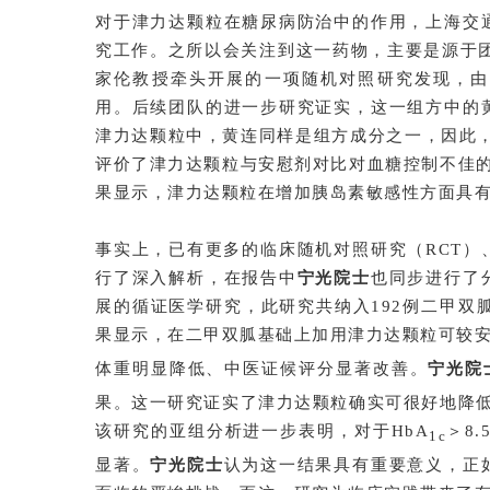
对于津力达颗粒在糖尿病防治中的作用，上海交
究工作。之所以会关注到这一药物，主要是源于团
家伦教授牵头开展的一项随机对照研究发现，由
用。后续团队的进一步研究证实，这一组方中的
津力达颗粒中，黄连同样是组方成分之一，因此
评价了津力达颗粒与安慰剂对比对血糖控制不佳
果显示，津力达颗粒在增加胰岛素敏感性方面具
事实上，已有更多的临床随机对照研究（RCT
行了深入解析，在报告中
宁光院士
也同步进行了
展的循证医学研究，此研究共纳入192例二甲双
果显示，在二甲双胍基础上加用津力达颗粒可较安
体重明显降低、中医证候评分显著改善。
宁光院
果。这一研究证实了津力达颗粒确实可很好地降
该研究的亚组分析进一步表明，对于HbA
＞8
1c
显著。
宁光院士
认为这一结果具有重要意义，正