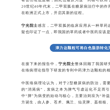
20世纪40年代末，二甲双胍在糖尿病治疗中的作
在欧洲正式上市，开启其新的征程。
宁光院士
感言，二甲双胍的临床应用从一种草药
疑也印证了一点，即我国的草药或者中医药应该
津力达颗粒可将白色脂肪转化
在接下来的报告中，
宁光院士
整体回顾了我国研
在络病理论指导下研发的专利中药津力达颗粒的
中医络病理论认为，对于2型糖尿病的防治，需
的“消渴病”，发病之本为脾气亏虚运化不足而
中“脾”为病变的始动与核心，主要治则应为“补
方诞生，由人参、苍术、佩兰、仙灵脾、荔枝核