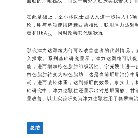
面临的严峻挑战，而这一研究为临床实践带来了
在此基础上，仝小林院士团队又进一步纳入15项
论，即与单独使用降糖西药相比，联用津力达颗
糖和HbA
，同时改善其代谢状况。
1c
那么津力达颗粒为何可以改善患者的代谢情况，
入探索。系列基础研究显示，津力达颗粒可以促
能，进而增加棕色脂肪组织活性。
宁光院士
进一
白色脂肪转变为棕色脂肪，这是当前肥胖治疗中
耗，进而减轻体重，达到减肥的效果。事实上，
础研究中，津力达颗粒还显示出对总胆固醇、甘
显改善。以上实验研究为津力达颗粒用于糖尿病
总结