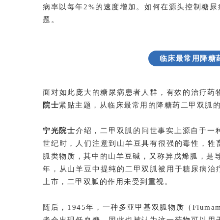
病率以每年2%的速度增加。如何在源头控制糖
题。
临床最常用降糖
面对如此庞大的糖尿病患者人群，有效的治疗药
院士
紧贴主题，从临床最常用的降糖药二甲双胍
宁光院士
介绍，二甲双胍的问世事实上源自于一
世纪时，人们注意到山羊豆具有很强的毒性，牲
胍类物质，其中的山羊豆碱，又称异戊烯胍，是导
年，从山羊豆中提纯的二甲双胍被用于糖尿病治
上市，二甲双胍的作用未受到重视。
随后，1945年，一种多亚甲基双胍物质（Flum
者会出现低血糖，因此也被认为这一药物可以用