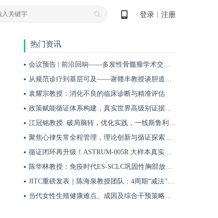
登录
注册
丨
热门资讯
会议预告 | 前沿回响——多发性骨髓瘤学术交流会第十八期即将启幕！
从规范诊疗到基层可及——谢赣丰教授谈胆道肿瘤防治的本土化实践之路
袁耀宗教授：消化不良的临床诊断与精准评估
政策赋能循证体系构建，真实世界高级别证据夯实斯鲁利单抗一线治疗广泛期小细胞肺癌临床地位
江冠铭教授: 破局脑转，优化实践，一线斯鲁利单抗联合化疗为小细胞肺癌脑转移患者带来颅内与全身双重获益
聚焦心律失常全程管理，理论创新与循证探索共筑诊疗新格局
循证闭环再升级！ASTRUM-005R 大样本真实世界研究，解锁斯鲁利单抗 ES-SCLC 全程管理新方案
陈华林教授：免疫时代ES-SCLC巩固性胸部放疗再添真实世界循证依据——cTRT可独立改善患者生存获益
JITC重磅发表｜陈海泉教授团队：4周期“减法”方案成功探索可切除肺鳞癌围术期治疗新路径
当代女性生殖健康难点、成因及综合干预策略——魏晗