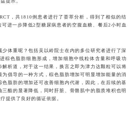
有益提示。
RCT，共1810例患者进行了荟萃分析，得到了相似的结
粒可进一步降低2型糖尿病患者的空腹血糖、餐后2小时血
减少体重呢？包括吴以岭院士在内的多位研究者进行了深
进棕色脂肪细胞形成，增加细胞中线粒体含量和呼吸功
步解析道，对于这一结果，换言之即为津力达颗粒可以将
最为倡导的一种方式，棕色脂肪增加可明显增加能量的消
棕色脂肪的增加还可改善细胞内代谢，因此，在后续的基
油三酯的显著降低，同时肝脏、骨骼肌中的脂质堆积也明
治疗提供了良好的循证依据。