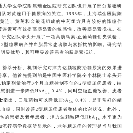
通大学医学院附属瑞金医院研究团队也开展了部分基础研
队对黄连用于糖尿病的关注。1995年，上海瑞金医院陈
黄连、黄芪和金银花组成的中药组方具有较好的降糖作
黄连素可有效提高胰岛素的敏感性，改善胰岛素抵抗。在
，研究团队牵头开展了一项高胰岛素-正葡萄糖钳夹试验，
的2型糖尿病合并血脂异常患者胰岛素抵抗的影响。研究结
有明显优势，其可明显改善患者的胰岛素抵抗。
）、荟萃分析、机制研究对津力达颗粒防治糖尿病的效果进
分享。他首先提到的是中国中医科学院仝小林院士牵头开
胍稳定剂量治疗3个月血糖控制不佳的2型糖尿病患者，结
慰剂进一步降低HbA
0.4%，同时空腹血糖改善、患者
1c
士
指出，口服药物可以降低HbA
0.4%，是非常好的结
1c
低血糖，同时改善2型糖尿病患者整体的代谢状况。此外，
.5%的患者及老年患者，津力达颗粒降低HbA
水平更为
1c
如流行病学数据所显示的，老年糖尿病的管理是当前我国