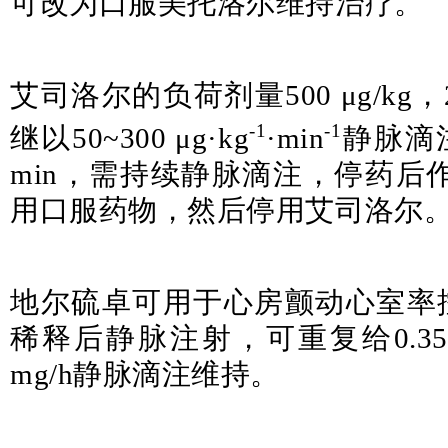
可改为口服美托洛尔维持治疗。
艾司洛尔的负荷剂量500 μg/kg，
-1
-1
继以50~300 μg·kg
·min
静脉滴
min，需持续静脉滴注，停药后
用口服药物，然后停用艾司洛尔
地尔硫卓可用于心房颤动心室率控制。
稀释后静脉注射，可重复给0.35 m
mg/h静脉滴注维持。