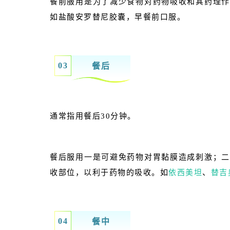
餐前服用是为了减少食物对药物吸收和其药理作
如盐酸安罗替尼胶囊，早餐前口服。
0
3
餐后
通常指用餐后30分钟。
餐后服用一是可避免药物对胃黏膜造成刺激；二
收部位，以利于药物的吸收。如
依西美坦
、
替吉
0
4
餐中