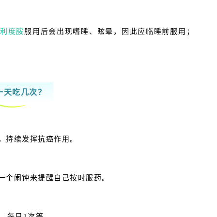
沙利度胺
服用后会出现嗜睡、眩晕，因此应临睡前服用；
一天吃几次？
，持续发挥抗癌作用。
一个闹钟来提醒自己按时服药。
、每日1次等。