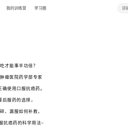
我的训练营
学习圈
么吃才能事半功倍？
省肿瘤医院药学部专家
正确使用口服抗癌药。
餐后服药的选择，
掰碎、漏服如何补救，
服抗癌药的科学用法~