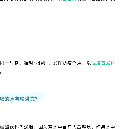
同一时刻，准时“报到”，发挥抗癌作用。以
厄洛替尼
片
。
喝的水有啥讲究？
碳酸饮料等送服。因为茶水中含有大量鞣质，矿泉水中