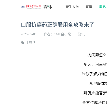
壹生大学
直播
资讯
口服抗癌药正确服用全攻略来了
2026-05-04
作者：CMT金小坨
资讯
非原创
抗癌药怎
今天，河南
带你了解如何
从空腹或
到药片能否
全方位解析口