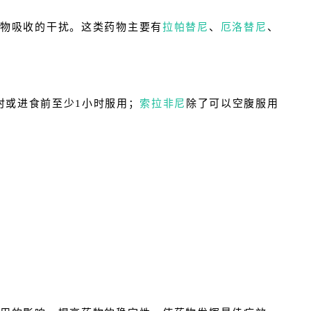
药物吸收的干扰。这类药物主要有
拉帕替尼
、
厄洛替尼
、
时或进食前至少1小时服用；
索拉非尼
除了可以空腹服用