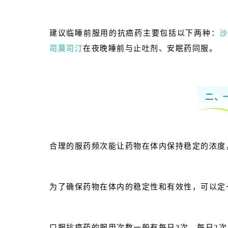
建议临睡前服用的抗癌药主要包括以下两种：
司莫司汀
在夜晚睡前与止吐剂、安眠药同服。
二、
合理的服药频次能让药物在体内保持稳定的浓度
为了确保药物在体内的稳
定性和有效性，可以定
口服抗癌药的服用次数一般有每日3次、每日2次