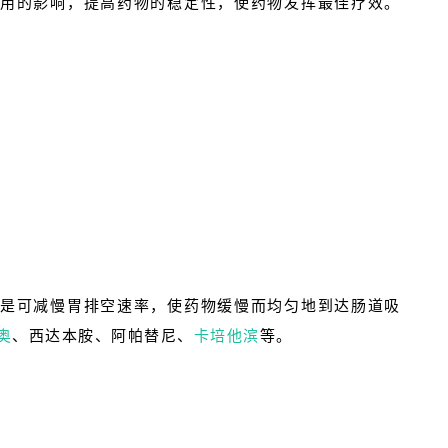
用的影响，提高药物的稳定性，使药物发挥最佳疗效。
是可减慢胃排空速率，使药物缓慢而均匀地到达肠道吸
奥
、西达本胺、阿帕替尼、
卡培他滨
等。