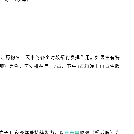
能让药物在一天中的各个时段都能发挥作用。如医生有特
服）为例，可安排在早上7点、下午3点和晚上11点空腹
在白天和夜晚都能持续发力。以
替吉奥
胶囊（餐后服）为