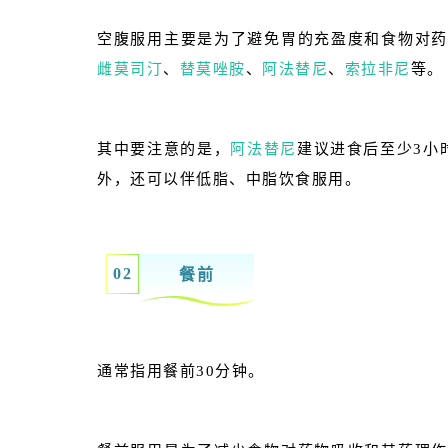
空腹服用主要是为了避免胃的充盈度和食物对
雌莫司汀
、
替莫唑胺
、
阿法替尼
、
索拉非尼
等。
其中要注意的是，
阿法替尼
建议进食后至少3小
外，还可以伴低脂、中脂饮食服用。
0
2
餐前
通常指用餐前30分钟。