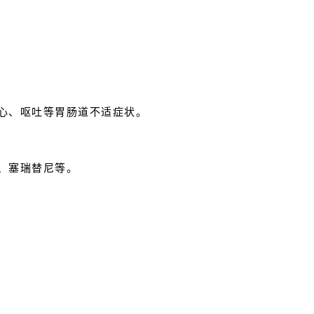
心、呕吐等胃肠道不适症状。
、塞瑞替尼等。