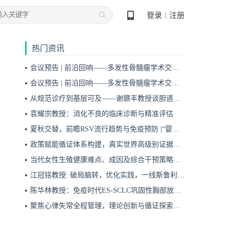
登录
注册
丨
热门资讯
会议预告 | 前沿回响——多发性骨髓瘤学术交流会第十九期即将启幕！
会议预告 | 前沿回响——多发性骨髓瘤学术交流会第十八期即将启幕！
从规范诊疗到基层可及——谢赣丰教授谈胆道肿瘤防治的本土化实践之路
袁耀宗教授：消化不良的临床诊断与精准评估
夏秋交替，前瞻RSV流行趋势与免疫预防 |“婴儿RSV预防圆桌派”专题访谈
政策赋能循证体系构建，真实世界高级别证据夯实斯鲁利单抗一线治疗广泛期小细胞肺癌临床地位
当代女性生殖健康难点、成因及综合干预策略——魏晗
江冠铭教授: 破局脑转，优化实践，一线斯鲁利单抗联合化疗为小细胞肺癌脑转移患者带来颅内与全身双重获益
陈华林教授：免疫时代ES-SCLC巩固性胸部放疗再添真实世界循证依据——cTRT可独立改善患者生存获益
聚焦心律失常全程管理，理论创新与循证探索共筑诊疗新格局