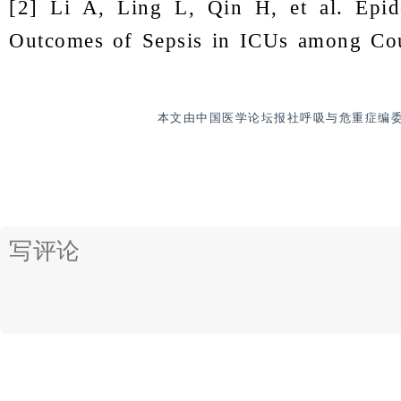
[2] Li A, Ling L, Qin H, et al. Epi
Outcomes of Sepsis in ICUs among Coun
Wealth across Asia[J]. Am J Respir C
1107-1116.
本文由中国医学论坛报社呼吸与危重症编
[3] Xie J, Wang H, Kang Y, et al. Th
Chinese ICUs: A National Cross-Section
2020, 48(3): e209-e218.
[4] Singer M, Deutschman C S, Seym
International Consensus Definitions 
(Sepsis-3)[J]. Jama, 2016, 315(8): 801-
[5] Monard C, Rimmelé T, Ronco 
Purification Therapies for Sepsis[J]. B