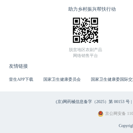
Outcome in Septic Shock: Analysis of 
助力乡村振兴帮扶行动
Early Septic Shock Study[J]. Critical
438-445.
[9] Ishikura H. Polymyxin B Hemop
脱贫地区农副产品
Finding the Right Patients by Analyz
网络销售平台
Blood Purif, 2023, 52(1): 101-102.
友情链接
[10] Martin-Loeches I, Nunnally M E, 
壹生APP下载
国家卫生健康委员会
国家卫生健康委国际交
Sepsis Campaign: Research Opportunit
Purification Therapies[J]. Crit Care Exp
(京)网药械信息备字（2025）第 00153 号 |
[11] Ronco C, Chawla L, Husain-Syed F
京公网安备 1101
sequential extracorporeal therapy (SET) 
Copyri