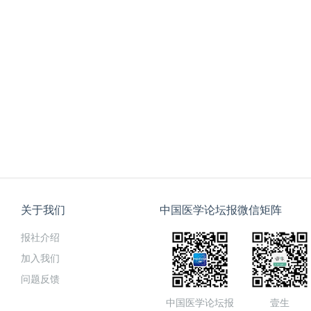
1-14.
[6] Evans L, Rhodes A, Alhazzani W
Campaign: International Guidelines f
Septic Shock 2021[J]. Critical care me
e1143.
[7] Rhodes A, Evans L, Alhazzani W
Campaign: International Guidelines f
关于我们
中国医学论坛报微信矩阵
Septic Shock: 2016[J]. Intensive care
报社介绍
377.
加入我们
[8] Kellum J, Pike F, Yealy D, et al. Re
问题反馈
Resuscitation Strategies, Host Respons
中国医学论坛报
壹生