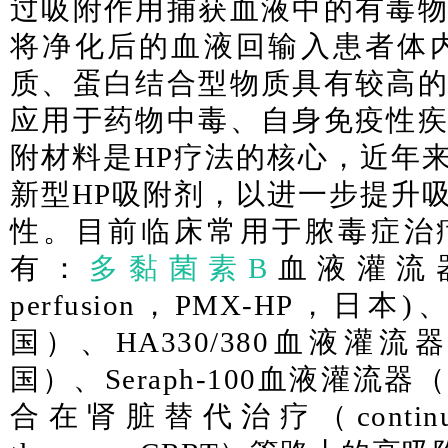
过吸附作用捕获血液中的有毒
将净化后的血液回输入患者体
质、蛋白结合型物质具有较高
应用于药物中毒、自身免疫性
附材料是HP疗法的核心，近年
新型HP吸附剂，以进一步提升
性。目前临床常用于脓毒症治
有：
多黏菌素B
血液灌流器(Po
perfusion，PMX-HP，
国）、HA330/380血液灌
国）、Seraph-100血液灌
合在肾脏替代治疗（continuous r