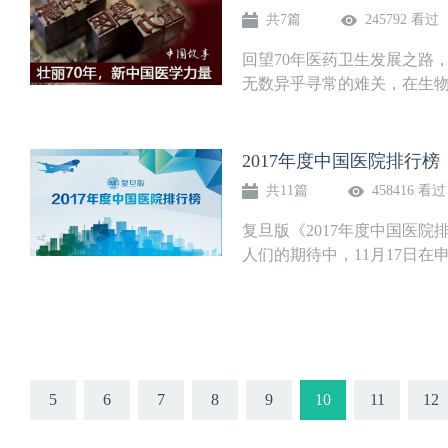
共7篇
245792 看过
回望70年医药卫生发展之路
无数异乎寻常的难关，在生物
2017年度中国医院排行榜
共11篇
458416 看过
复旦版《2017年度中国医院
人们的期待中，11月17日在申
5
6
7
8
9
10
11
12