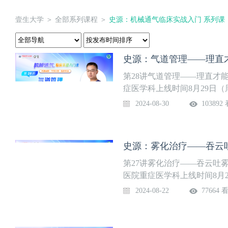
壹生大学
＞
全部系列课程
＞
史源：机械通气临床实战入门 系列课
史源：气道管理——理直
第28讲气道管理——理直才
症医学科上线时间8月29日
气和无创呼吸机辅助通气，
2024-08-30
103892
临床危重患者的重要生命支
其是ICU医生的必会技能之
请具有丰富临床实战及带教
史源：雾化治疗——吞云
开设《机械通气临床实战入
理，到参数波形、报警撤离
第27讲雾化治疗——吞云吐
吸氧……通过28节深入浅出
医院重症医学科上线时间8月
握呼吸机相关实用知识。系列
辅助通气和无创呼吸机辅助
2024-08-22
77664 
合，是临床危重患者的重要
医生尤其是ICU医生的必会
特别邀请具有丰富临床实战