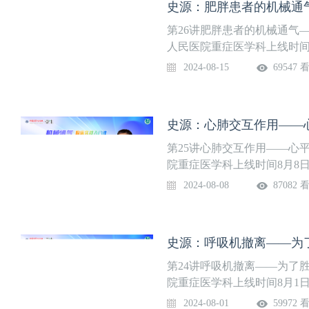
史源：肥胖患者的机械通
医师，开设《机械通气临床
构原理，到参数波形、报警
第26讲肥胖患者的机械通气
流量吸氧……通过28节深入
人民医院重症医学科上线时间
正掌握呼吸机相关实用知识。
吸机辅助通气和无创呼吸机
2024-08-15
69547 
善氧合，是临床危重患者的
临床医生尤其是ICU医生的
院，特别邀请具有丰富临床
史源：心肺交互作用——
主任医师，开设《机械通气
史、结构原理，到参数波形
第25讲心肺交互作用——心
疗，到高流量吸氧……通过2
院重症医学科上线时间8月8
习，并真正掌握呼吸机相关实
通气和无创呼吸机辅助通气
2024-08-08
87082 
安排
是临床危重患者的重要生命
尤其是ICU医生的必会技能
邀请具有丰富临床实战及带
史源：呼吸机撤离——为
师，开设《机械通气临床实
原理，到参数波形、报警撤
第24讲呼吸机撤离——为了
量吸氧……通过28节深入浅
院重症医学科上线时间8月1
掌握呼吸机相关实用知识。系
通气和无创呼吸机辅助通气
2024-08-01
59972 