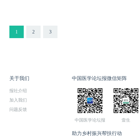
生重症学院，特别邀请具有
科史源副主任医师，开设《
机的历史、结构原理，到参
础氧疗，到高流量吸氧……通
1
2
3
理学习，并真正掌握呼吸机相
课程安排
关于我们
中国医学论坛报微信矩阵
报社介绍
加入我们
问题反馈
中国医学论坛报
壹生
助力乡村振兴帮扶行动