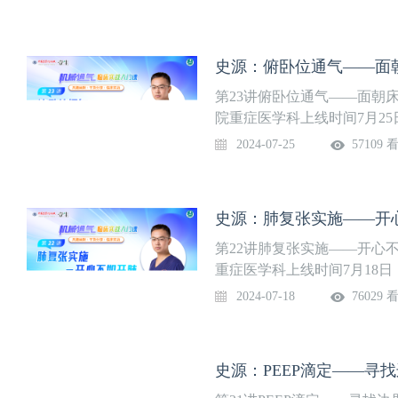
是临床危重患者的重要生命
尤其是ICU医生的必会技能
邀请具有丰富临床实战及带
史源：俯卧位通气——面
师，开设《机械通气临床实
原理，到参数波形、报警撤
第23讲俯卧位通气——面朝
量吸氧……通过28节深入浅
院重症医学科上线时间7月2
掌握呼吸机相关实用知识。系
助通气和无创呼吸机辅助通
2024-07-25
57109 
合，是临床危重患者的重要
医生尤其是ICU医生的必会
特别邀请具有丰富临床实战
史源：肺复张实施——开
医师，开设《机械通气临床
构原理，到参数波形、报警
第22讲肺复张实施——开心
流量吸氧……通过28节深入
重症医学科上线时间7月18
正掌握呼吸机相关实用知识。
通气和无创呼吸机辅助通气
2024-07-18
76029 
是临床危重患者的重要生命
尤其是ICU医生的必会技能
邀请具有丰富临床实战及带
史源：PEEP滴定——寻
师，开设《机械通气临床实
原理，到参数波形、报警撤