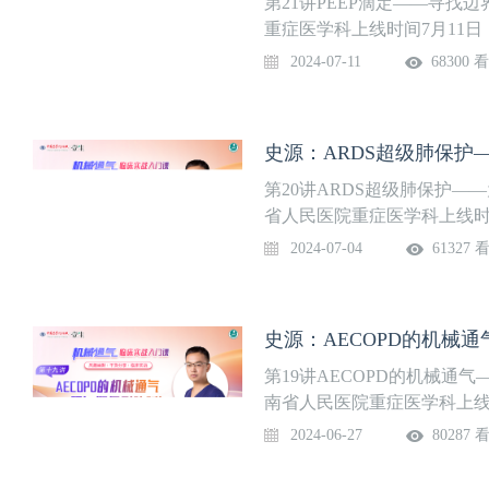
第21讲PEEP滴定——寻找
量吸氧……通过28节深入浅
重症医学科上线时间7月11
掌握呼吸机相关实用知识。系
通气和无创呼吸机辅助通气
2024-07-11
68300 
是临床危重患者的重要生命
尤其是ICU医生的必会技能
邀请具有丰富临床实战及带
史源：ARDS超级肺保护
师，开设《机械通气临床实
原理，到参数波形、报警撤
第20讲ARDS超级肺保护
量吸氧……通过28节深入浅
省人民医院重症医学科上线时
掌握呼吸机相关实用知识。系
吸机辅助通气和无创呼吸机
2024-07-04
61327 
善氧合，是临床危重患者的
临床医生尤其是ICU医生的
院，特别邀请具有丰富临床
史源：AECOPD的机械
主任医师，开设《机械通气
史、结构原理，到参数波形
第19讲AECOPD的机械通
疗，到高流量吸氧……通过2
南省人民医院重症医学科上线
习，并真正掌握呼吸机相关实
创呼吸机辅助通气和无创呼
2024-06-27
80287 
安排
态，改善氧合，是临床危重
节，也是临床医生尤其是IC