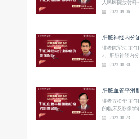
人民医院放射科
平滑肌肉瘤的影
2023-09-06
讲.....
肝脏神经内分
讲者陈军法 主
2、肝脏神经内
4、鉴别诊断
2023-08-30
肝脏血管平滑
讲者方松华 主
的临床及影像学表
个鉴别诊断病例
2023-08-23