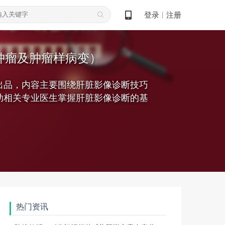
登录
注册
丨
见肿瘤及肿瘤样病变）
出品，内容主要围绕肝脏影像诊断技巧
助相关专业医生掌握肝脏影像诊断的基
热门资讯