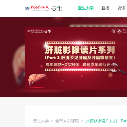
壹生大学
直播
资讯
壹生大学
＞
全部系列课程
＞
肝脏影像读片系列（Par