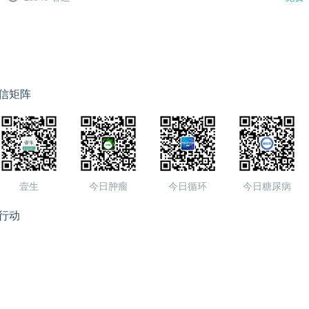
信矩阵
壹生
今日肿瘤
今日循环
今日糖尿病
行动