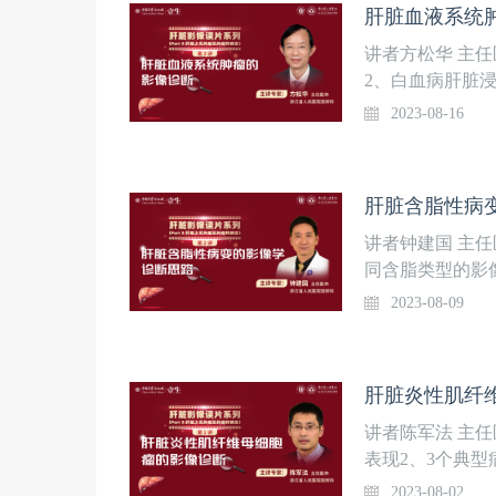
肝脏血液系统
讲者方松华 主
2、白血病肝脏
2023-08-16
肝脏含脂性病
讲者钟建国 主
同含脂类型的影
2023-08-09
肝脏炎性肌纤
讲者陈军法 主
表现2、3个典
2023-08-02