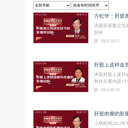
方松华：肝脏
讲题肝脏孤立性
射科
2023-10-15
肝脏上皮样血
讲题肝脏上皮样
射科主要内容1
例治疗及预后
2023-09-20
肝脏肉瘤的影
上线时间2023