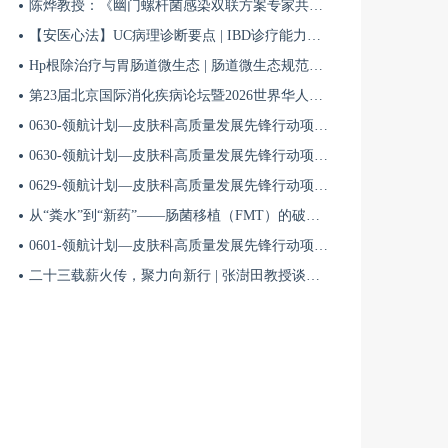
陈烨教授：《幽门螺杆菌感染双联方案专家共识（2026）》解读 | BIDDF2026
【安医心法】UC病理诊断要点 | IBD诊疗能力系统提升5
Hp根除治疗与胃肠道微生态 | 肠道微生态规范化诊疗4
第23届北京国际消化疾病论坛暨2026世界华人消化医师年会盛大开幕
0630-领航计划—皮肤科高质量发展先锋行动项目第六季第65期
0630-领航计划—皮肤科高质量发展先锋行动项目第六季第64期
0629-领航计划—皮肤科高质量发展先锋行动项目第六季第63期
从“粪水”到“新药”——肠菌移植（FMT）的破局与临床应用全景 | 肠道微生态规范化诊疗1
0601-领航计划—皮肤科高质量发展先锋行动项目第六季第42期
二十三载薪火传，聚力向新行 | 张澍田教授谈中国消化医学的传承与突破