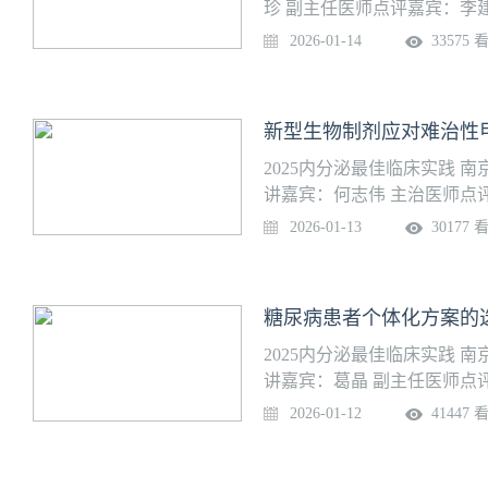
研究和临床治疗方面均居国
珍 副主任医师点评嘉宾：李
已形成独特的优势。甲状腺
高水平医疗、教学、科研综
2026-01-14
33575 
形成特色。
江省中医药大学等内分泌学
国家药物临床试验资质。目前
士研究生导师4人、高级专业
新型生物制剂应对难治性
牵头建立了智慧血糖管理平
病缓解治疗、肥胖症多学科
2025内分泌最佳临床实践
市级课题10余项，承办多项
讲嘉宾：何志伟 主治医师点
医结合医院内分泌科是国家中
2026-01-13
30177 
国家药物临床试验机构专业
医药管理局中医重点学科建
任委员单位、南京中医药大
糖尿病患者个体化方案的
尿病专科护士实习基地、中
2025内分泌最佳临床实践
讲嘉宾：葛晶 副主任医师点
医结合医院内分泌科是国家中
2026-01-12
41447 
国家药物临床试验机构专业
医药管理局中医重点学科建
任委员单位、南京中医药大