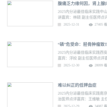
腹痛乏力缘何因，肾上腺
尿病专科护士实习基地、中
2025内分泌最佳临床实践
讲嘉宾：林硕 副主任医师点
分泌与代谢病学科是教育部
2025-12-31
27405 
点实验室、糖尿病科普教育
分子机理与转化研究重点实
学位授予点和博士后流动站
“磷”危受命：胫骨肿瘤致
萝岗病区、粤东病区、肇庆
谢病亚专科、甲状腺疾病亚专
2025内分泌最佳临床实践
张。
嘉宾：浮姣 副主任医师点评
分泌代谢科成立于1976年
2025-12-30
28099 
内分泌代谢病临床质量控制中
有海外留学经历，年门诊量约1
科室在甲状腺疾病诊疗与研究
难以纠正的低钾血症
细针穿刺细胞学检查，建立了多
动物模型。相关研究荣获陕
2025内分泌最佳临床实践
诱导Graves病模型，致力
治医师点评嘉宾：王维敏 主
甲状腺疾病流行病学调查，
科，国家代谢性疾病临床医
2025-12-29
34087 