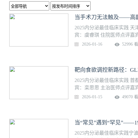
当手术刀无法触及——高
2025内分泌最佳临床实践
宾：虞睿琪 住院医师点评嘉
（天津医科大学代谢病医院
2026-01-16
52996 
甲等大学医院。医院为纪念
“大医精诚”的精神，在内分
医院以内分泌科为核心优势
部级人才在内的雄厚医疗与
持续强化学科特色的同时，
2025内分泌最佳临床实践
够为伴有各类复杂合并症的
宾：栾思思 主治医师点评嘉
障。医院集临床诊疗、科学研
院内分泌科是北京市重点扶
2026-01-15
49070 
则，为守护患者健康不懈努
药理基地，是首都医科大学内
经获得多项国家自然科学基金
多项新药临床研究及临床新技
当“常见”遇到“罕见”—
断与防治：近10余年来，内
内较早地建立了糖尿病早期
2025内分泌最佳临床实践