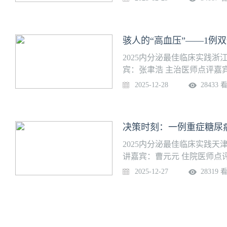
理中心建设研究重点项目单
点学科，入选复旦榜2021年
2023年度第15名（江苏
骇人的“高血压”——1例
病的临床与基础研究，在1型
型糖尿病全生命周期优管、
2025内分泌最佳临床实践
水平居国内前列。
宾：张聿浩 主治医师点评嘉
内分泌科创建于1964年，
2025-12-28
28433 
心、标准化代谢性疾病管理
代谢性疾病管理健康体检中
学会糖尿病京外基地、中国
决策时刻：一例重症糖尿
科联盟成员单位，2023年
室拥有省内规模最大的一站
2025内分泌最佳临床实践
和出院后血糖管理，区域垂
讲嘉宾：曹元元 住院医师点
的代谢内分泌中医药重点实验
医院糖尿病足病科作为国内
2025-12-27
28319 
点研发子课题，浙江省重点研
痛风科、肾病内科共同组建
家自然科学基金立项等11项
技术融合。糖尿病足病科拥
师，是多学科合作的临床基础
展，已治愈患者近百万名，目