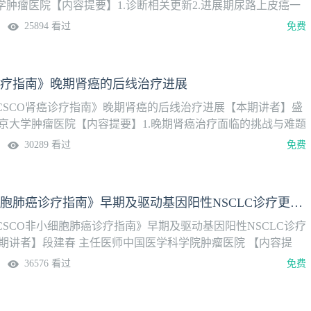
学肿瘤医院【内容提要】1.诊断相关更新2.进展期尿路上皮癌一
3.免疫联合ADC类药物纳入指南推荐4.进展期尿路上皮癌二/三
25894 看过
免费
展
诊疗指南》晚期肾癌的后线治疗进展
CSCO肾癌诊疗指南》晚期肾癌的后线治疗进展【本期讲者】盛
北京大学肿瘤医院【内容提要】1.晚期肾癌治疗面临的挑战与难题
败后的晚期肾癌治疗进展3.免疫联合治疗进展后的晚期肾癌治疗选
30289 看过
免费
《CSCO非小细胞肺癌诊疗指南》早期及驱动基因阳性NSCLC诊疗更新点解读
SCO非小细胞肺癌诊疗指南》早期及驱动基因阳性NSCLC诊疗
本期讲者】段建春 主任医师中国医学科学院肿瘤医院 【内容提
期诊断2.病理学诊断3.分子分型4.早、中期原发性非小细胞肺癌的
36576 看过
免费
5.Ⅳ期驱动基因阳性非小细胞肺癌的治疗