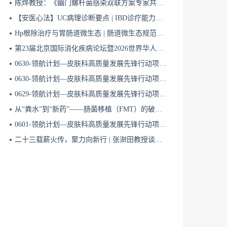
陈烨教授：《幽门螺杆菌感染双联方案专家共识（2026）》解读 | BIDDF2026
【安医心法】UC病理诊断要点 | IBD诊疗能力系统提升5
Hp根除治疗与胃肠道微生态 | 肠道微生态规范化诊疗4
第23届北京国际消化疾病论坛暨2026世界华人消化医师年会盛大开幕
0630-领航计划—皮肤科高质量发展先锋行动项目第六季第65期
0630-领航计划—皮肤科高质量发展先锋行动项目第六季第64期
0629-领航计划—皮肤科高质量发展先锋行动项目第六季第63期
从“粪水”到“新药”——肠菌移植（FMT）的破局与临床应用全景 | 肠道微生态规范化诊疗1
0601-领航计划—皮肤科高质量发展先锋行动项目第六季第42期
二十三载薪火传，聚力向新行 | 张澍田教授谈中国消化医学的传承与突破