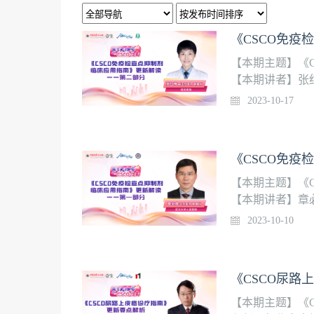
《CSCO免
【本期主题】《
【本期讲者】张红
2.尿路上皮癌IC
2023-10-17
膜癌ICIs应用更
用更新要点7.复
ICIs应用更新要点
《CSCO免
【本期主题】《
【本期讲者】章
颈部鳞癌ICIs应
2023-10-10
晚期胸膜间皮瘤IC
更新要点7.中晚
点9.结直肠癌IC
《CSCO尿路
【本期主题】《