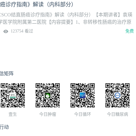
肠癌诊疗指南》解读（内科部分）
CSCO结直肠癌诊疗指南》解读（内科部分）【本期讲者】袁瑛
学医学院附属第二医院【内容提要】1、非转移性肠癌的治疗原
肠癌的治疗原则3、直肠癌的治疗原则
123754 看过
免费
信矩阵
壹生
今日肿瘤
今日循环
今日糖尿病
行动