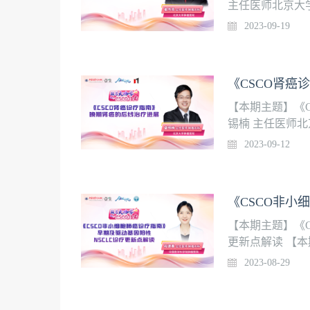
主任医师北京大
线治疗的研究进展
2023-09-19
线治疗的研究进
《CSCO肾癌
【本期主题】《
锡楠 主任医师
2.靶向治疗失
2023-09-12
择
【本期主题】《C
更新点解读 【
要】1.影像和分
2023-08-29
治疗（可手术）