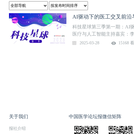
AI驱动下的医工交叉前
科技星球第三季第一期：AI
医疗与人工智能主持嘉宾：李
嘉宾：刘澄玉 教授东南大学
2025-03-28
15168 
关于我们
中国医学论坛报微信矩阵
报社介绍