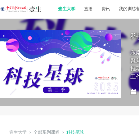
壹生大学
直播
资讯
我的训练
科
东
聚
推
工
壹生大学
＞
全部系列课程
＞
科技星球