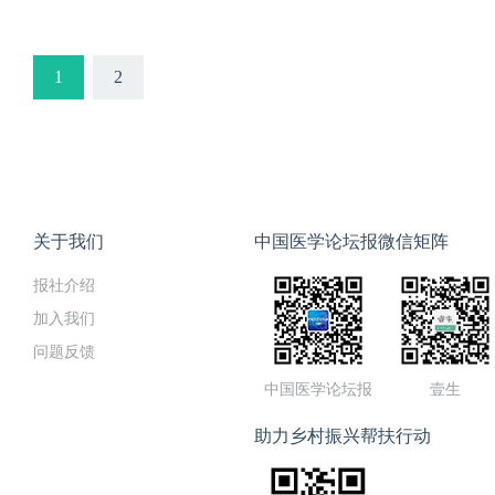
授 16:40-17:10 放疗对肿瘤
病、呼吸罕见病、呼吸重症
瘤药物临床评价中的实践和探
沿，夯实基础、追求精尖，是
的相聚。会议日程：主持人 张弘副
1
2
关ARDS的诊治 王京岚教授 14:0
15:00 脓毒症的流行病学 翁利
教授 茶歇 主持人 王京岚教授、
在呼吸道感染中的应用 牟向东教授
考 田欣伦副教授 16:40-17
17:40 侵袭性真菌病诊治思考 
关于我们
中国医学论坛报微信矩阵
副教授
报社介绍
加入我们
问题反馈
中国医学论坛报
壹生
助力乡村振兴帮扶行动