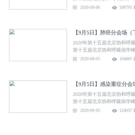
指南谈起 徐作军教授 08:40-09
医院呼吸与危重症医学科承办
2020-09-06
108795
IPF新指南中各HRCT亚型的判别
9月3日-9月4日）为协和呼吸
关性间质性肺病的诊疗进展 王迁教
会大会。会议采取线上线下结
的鉴别 冯瑞娥教授 11:20-1
知名专家学者莅临并进行专
【9月5日】肺癌分会场（
病、呼吸罕见病、呼吸重症
沿，夯实基础、追求精尖，是
2020年第十五届北京协和呼吸
的相聚。会议日程：主持人 彭敏副
第十五届北京协和呼吸病学
与鉴别诊断—临床面临挑战与对策 
医院呼吸与危重症医学科承办
2020-09-05
104885
栓塞症防治—提高肿瘤患者生存 彭
9月3日-9月4日）为协和呼吸
把握时机与细节 孙雪峰副教授 1
会大会。会议采取线上线下结
知名专家学者莅临并进行专
【9月5日】感染重症分会
病、呼吸罕见病、呼吸重症
沿，夯实基础、追求精尖，是
2020年第十五届北京协和呼吸
的相聚。会议日程：主持人 张晓彤
第十五届北京协和呼吸病学
治疗时代：机遇与挑战 张力 教授
医院呼吸与危重症医学科承办
2020-09-05
124037
黄波 教授 14:30-15:00 
9月3日-9月4日）为协和呼吸
15:30 国际肿瘤期刊投稿要点解
会大会。会议采取线上线下结
临床与转化研究 刘丹 教授 16
知名专家学者莅临并进行专