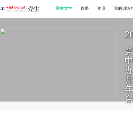
壹生大学
直播
资讯
我的训练
办
月
年