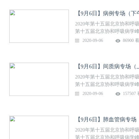
和呼吸病学习班，第二部分（2
上线下结合联动的方式进行。
【9月6日】病例专场（下
进行专题报告。同时，集中
重症、感染、睡眠呼吸疾病
2020年第十五届北京协和呼吸
尖，是国内呼吸学界的年度盛
第十五届北京协和呼吸病学
医院呼吸与危重症医学科承办
2020-09-06
86900 
9月3日-9月4日）为协和呼吸
会大会。会议采取线上线下结
知名专家学者莅临并进行专
【9月6日】间质病专场（
病、呼吸罕见病、呼吸重症
沿，夯实基础、追求精尖，是
2020年第十五届北京协和呼吸
的相聚。会议日程：主持人 孙雪峰
第十五届北京协和呼吸病学
与危重症医学科 杨燕丽 14:00-1
医院呼吸与危重症医学科承办
2020-09-06
157507
血液内科 杨辰 茶歇 15:10-15:
9月3日-9月4日）为协和呼吸
桂耀松 16:10-16:40 病例
会大会。会议采取线上线下结
知名专家学者莅临并进行专
【9月6日】肺血管病专场
病、呼吸罕见病、呼吸重症
沿，夯实基础、追求精尖，是
2020年第十五届北京协和呼吸
的相聚。会议日程：主持人 黄慧教
第十五届北京协和呼吸病学