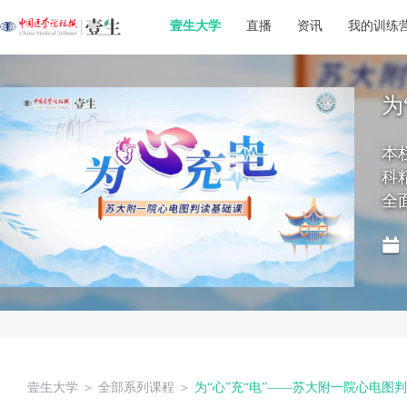
壹生大学
直播
资讯
我的训练
为
本
科
全
壹生大学
＞
全部系列课程
＞
为“心”充“电”——苏大附一院心电图