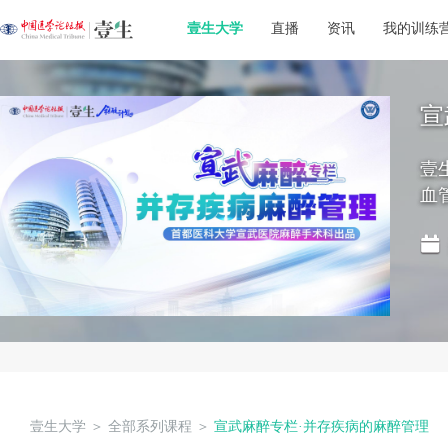
壹生大学
直播
资讯
我的训练
宣
壹
血
壹生大学
＞
全部系列课程
＞
宣武麻醉专栏·并存疾病的麻醉管理