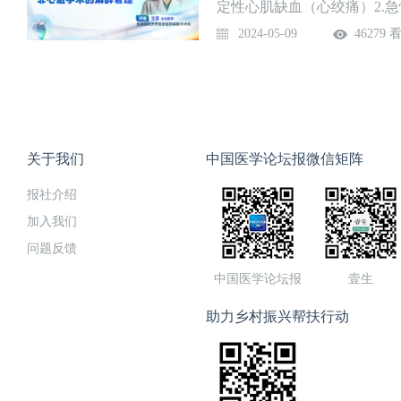
定性心肌缺血（心绞痛）2.急
血性心脏病患者行非心脏手
2024-05-09
46279 
关于我们
中国医学论坛报微信矩阵
报社介绍
加入我们
问题反馈
中国医学论坛报
壹生
助力乡村振兴帮扶行动